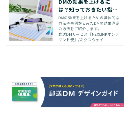
DMの効果を上げるに
は？知っておきたい指標
と、コピーやデザインの
DMの効果を上げるための具体的な
方法や事例からみたDMの効果測定
コツ
の方法をご紹介します。
郵送DMサービス【NEXLINKオンデ
マンド便】/ネクスウェイ