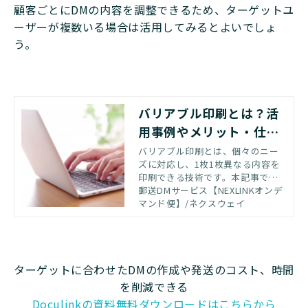
顧客ごとにDMの内容を調整できるため、ターゲットユ
ーザーが複数いる場合は活用してみるとよいでしょ
う。
バリアブル印刷とは？活
用事例やメリット・仕組
みを解説
バリアブル印刷とは、個々のニー
ズに対応し、1枚1枚異なる内容を
印刷できる技術です。本記事では
バリアブル印刷の概要や活用例、
郵送DMサービス【NEXLINKオンデ
仕組みなどを解説します。
マンド便】/ネクスウェイ
ターゲットに合わせたDMの作成や発送のコスト、時間
を削減できる
Doculinkの資料無料ダウンロードはこちらから