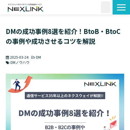
サービス一覧
DMの成功事例8選を紹介！BtoB・BtoC
活用シーン
の事例や成功させるコツを解説
料金・形状
導入事例
2025-03-24
DM
よくあるご質問
DMノウハウ
コラム