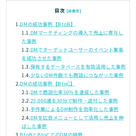
目次
[非表示]
1.
DMの成功事例【BtoB】
1.1.
DMマーケティングの導入で売上に寄与し
た事例
1.2.
DMでターゲットユーザーのイベント集客
を成功させた事例
1.3.
保有するデータベースを有効活用した事例
1.4.
少ないDM件数でも商談につながった事例
2.
DMの成功事例【BtoC】
2.1.
DMで商談化率50％を達成した事例
2.2.
25,000通を30分で制作・送付した事例
2.3.
手作業によるDM制作を効率化した事例
2.4.
DMを広告メニューとして活用し売上を伸
ばした事例
3.
BtoBとBtoCでのDMの特徴