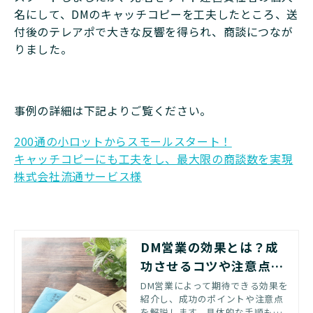
名にして、DMのキャッチコピーを工夫したところ、送
付後のテレアポで大きな反響を得られ、商談につなが
りました。
事例の詳細は下記よりご覧ください。
200通の小ロットからスモールスタート！
キャッチコピーにも工夫をし、最大限の商談数を実現
株式会社流通サービス様
DM営業の効果とは？成
功させるコツや注意点・
手順も紹介
DM営業によって期待できる効果を
紹介し、成功のポイントや注意点
を解説します。具体的な手順も紹