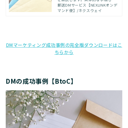
介するため、ぜひ参考にしてくだ
郵送DMサービス【NEXLINKオンデ
さい。
マンド便】/ネクスウェイ
DMマーケティング成功事例の完全版ダウンロードはこ
ちらから
DMの成功事例【BtoC】