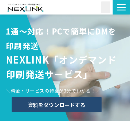
サービス一覧
1通～対応！PCで簡単にDMを
活用シーン
料金・形状
印刷発送
導入事例
NEXLINK「オンデマンド
よくあるご質問
印刷発送サービス」
コラム
＼料金・サービスの特長が3分でわかる！／
資料をダウンロードする