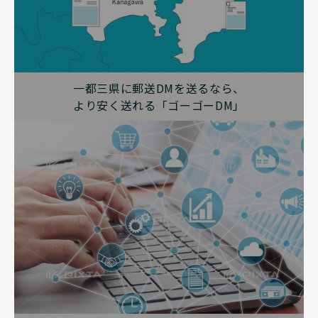
一都三県に郵送DMを送るなら、
より安く送れる「ゴーゴーDM」