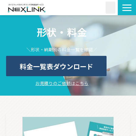
サービス一覧
形状・料金
活用シーン
料金・形状
＼形状・納期別の料金一覧を確認／
導入事例
料金一覧表ダウンロード
よくあるご質問
コラム
お見積りのご依頼はこちら