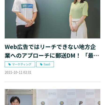
Web広告ではリーチできない地方企
業へのアプローチに郵送DM！ 「最短
当日発送」でイベント集客に活用
マーケティング
SaaS
2021-10-11 02:31