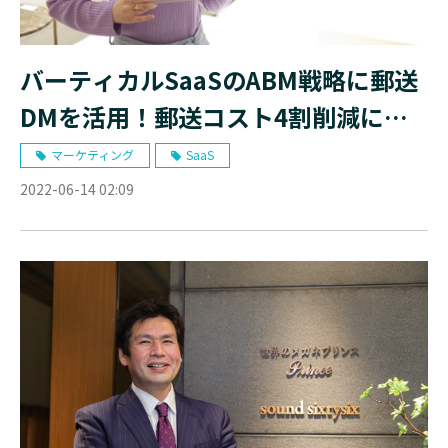
バーティカルSaaSのABM戦略に郵送
DMを活用！郵送コスト4割削減に加
え、売上にも好影響｜株式会社
マーケティング
SaaS
Housmart様
2022-06-14 02:09