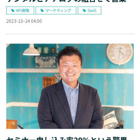
動の最適化提案へ
API連携
マーケティング
SaaS
2023-10-24 04:00
セミナー申し込み率29%という驚異