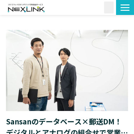
サービス一覧
活用シーン
料金・形状
導入事例
よくあるご質問
コラム
Sansanのデータベース×郵送DM！
デジタルとアナログの組合せで営業活