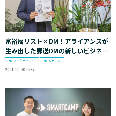
富裕層リスト×DM！アライアンスが
生み出した郵送DMの新しいビジネス
モデル｜株式会社affluent様
マーケティング
メディア
2021-11-08 05:37