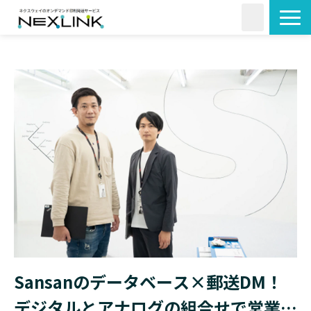
サービス一覧
活用シーン
料金・形状
導入事例
よくあるご質問
コラム
Sansanのデータベース×郵送DM！
デジタルとアナログの組合せで営業活