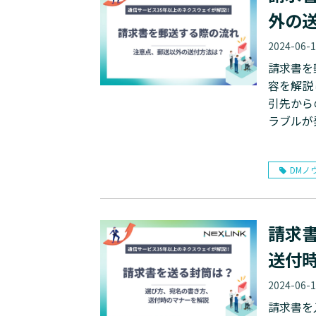
外の
2024-06-
請求書を
容を解説
引先から
ラブルが
DMノ
請求
送付
2024-06-
請求書を