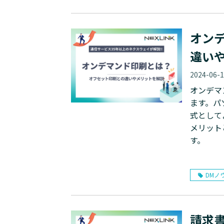
オン
違い
2024-06-
オンデマ
ます。パ
式として
メリット
す。
DMノ
請求