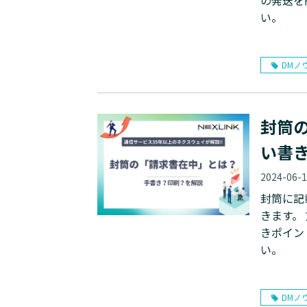
の発送を
い。
DMノ
封筒
い書
2024-06-
封筒に記
きます。
きポイン
い。
DMノ