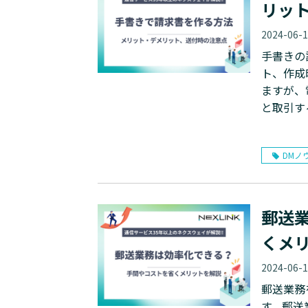
リッ
2024-06-
手書きの
ト、作成
ますが、
と取引す
DMノ
郵送
くメ
2024-06-
郵送業務
す。郵送