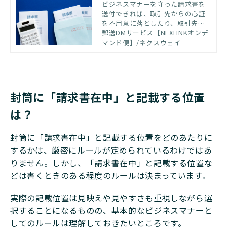
送付方法は？
ビジネスマナーを守った請求書を
送付できれば、取引先からの心証
を不用意に落としたり、取引先・
自社の経理処理のトラブルが発生
郵送DMサービス【NEXLINKオンデ
したりを防げます。この記事で
マンド便】/ネクスウェイ
は、請求書の送付方法ごとの特徴
や請求書を郵送するときの流れ、
請求書・送付状に記載する内容、
請求書を郵送する際の注意点を解
説します。
封筒に「請求書在中」と記載する位置
は？
封筒に「請求書在中」と記載する位置をどのあたりに
するかは、厳密にルールが定められているわけではあ
りません。しかし、「請求書在中」と記載する位置な
どは書くときのある程度のルールは決まっています。
実際の記載位置は見映えや見やすさも重視しながら選
択することになるものの、基本的なビジネスマナーと
してのルールは理解しておきたいところです。