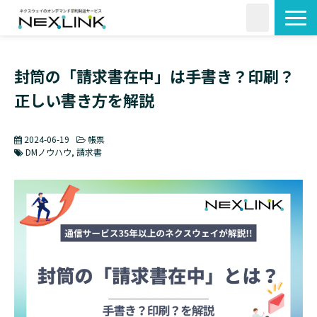
サービス一覧
封筒の「請求書在中」は手書き？印刷？
活用シーン
正しい書き方を解説
料金・形状
導入事例
2024-06-19
帳票
よくあるご質問
DMノウハウ
請求書
コラム