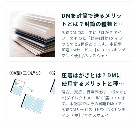
の高い形状である「DMはがき」の
基礎知識や作成時のポイントをご
紹介します
DMを封筒で送るメリッ
トとは？封筒の種類と開
封率を上げるコツを
郵送DMには、主に「はがきタイ
プ」のものと「封書(封筒)タイプ」
のものと2種類あります。本記事で
は封書(封筒)の種類と目的、開封率
郵送DMサービス【NEXLINKオンデ
を上げる工夫について解説、ご紹
マンド便】/ネクスウェイ
介いたします。
圧着はがきとは？DMに
使用するメリットと種類
別の特徴
現在、家庭、職場問わず、様々なD
M(ダイレクトメール)が届いていま
す。本記事ではその郵送DM中でも
特に効果が高いといわれている圧
郵送DMサービス【NEXLINKオンデ
着はがきについて紹介いたしま
マンド便】/ネクスウェイ
す。