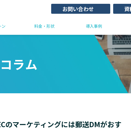
お問い合わせ
資
ーン
料金・形状
導入事例
コラム
ECのマーケティングには郵送DMがおす