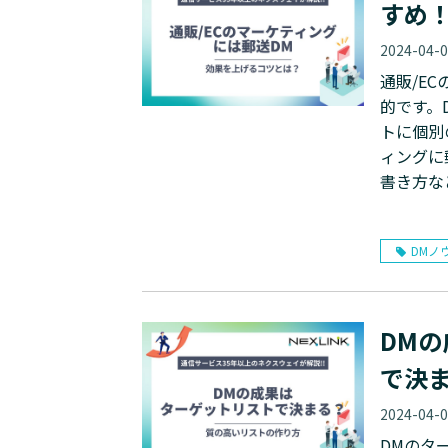
すめ
2024-04-
通販/E
的です。
トに個別のアプロ
ィングに
書き方な
DMノ
DM
で決
2024-04-
DMのタ