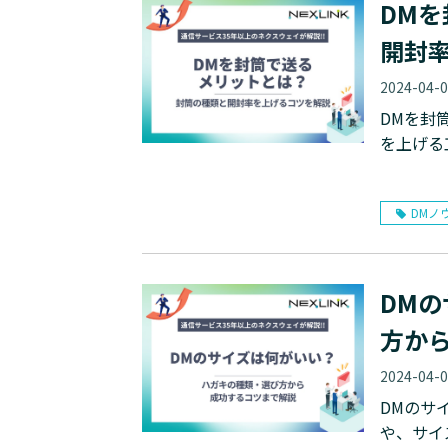
DM
開封
2024-04-
DMを封
を上げる
DMノ
DM
方か
2024-04-
DMのサ
や、サイ