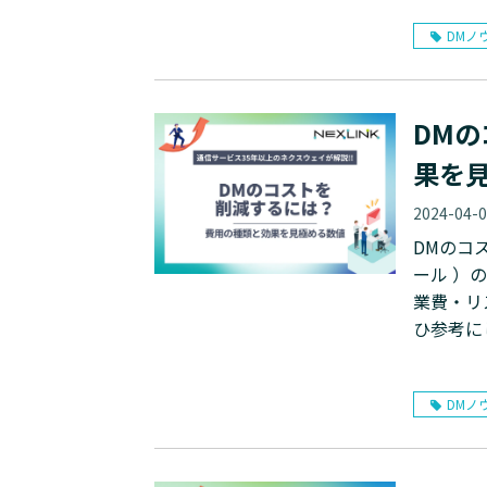
DMノ
DM
果を
2024-04-
DMのコ
ール ）
業費・リ
ひ参考に
DMノ