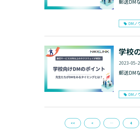
郵送DM
DMノ
学校
2023-05-
郵送DM
DMノ
<<
<
…
4