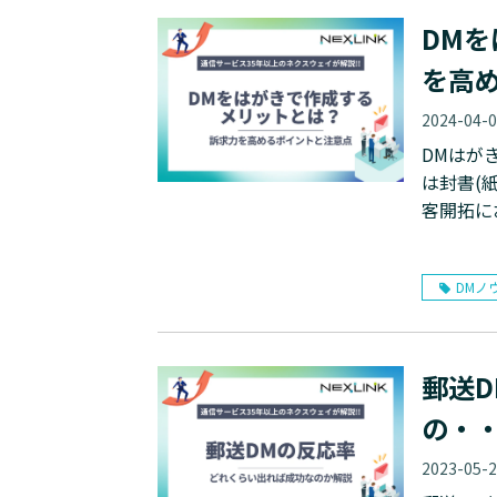
DM
を高
2024-04-
DMはが
は封書(
客開拓に
DMノ
郵送
の・
2023-05-