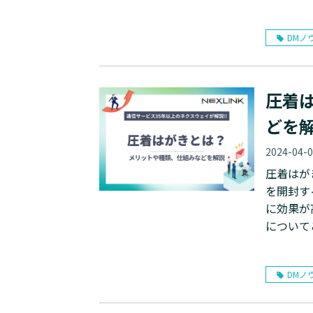
DMノ
圧着
どを
2024-04-
圧着はが
を開封す
に効果が
について
DMノ