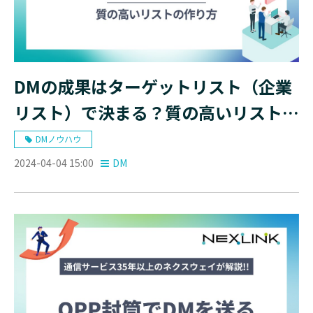
DMの成果はターゲットリスト（企業
リスト）で決まる？質の高いリストの
作り方
DMノウハウ
2024-04-04 15:00
DM