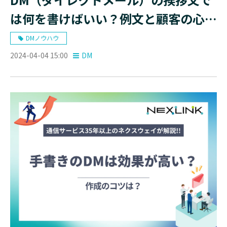
は何を書けばいい？例文と顧客の心を
掴むポイント
DMノウハウ
2024-04-04 15:00
DM