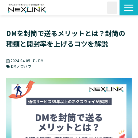
サービス一覧
DMを封筒で送るメリットとは？封筒の
活用シーン
種類と開封率を上げるコツを解説
料金・形状
導入事例
2024-04-05
DM
よくあるご質問
DMノウハウ
コラム