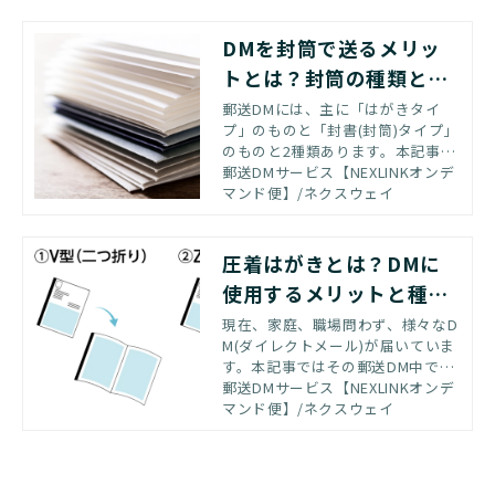
基礎知識や作成時のポイントをご
紹介します
DMを封筒で送るメリッ
トとは？封筒の種類と開
封率を上げるコツを
郵送DMには、主に「はがきタイ
プ」のものと「封書(封筒)タイプ」
のものと2種類あります。本記事で
は封書(封筒)の種類と目的、開封率
郵送DMサービス【NEXLINKオンデ
を上げる工夫について解説、ご紹
マンド便】/ネクスウェイ
介いたします。
圧着はがきとは？DMに
使用するメリットと種類
別の特徴
現在、家庭、職場問わず、様々なD
M(ダイレクトメール)が届いていま
す。本記事ではその郵送DM中でも
特に効果が高いといわれている圧
郵送DMサービス【NEXLINKオンデ
着はがきについて紹介いたしま
マンド便】/ネクスウェイ
す。