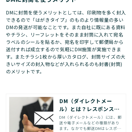
DMに封筒を使うメリットとしては、印刷物を多く封入
できるので「はがきタイプ」のものより情報量の多い
DMの発送が可能なことです。また自社に既にある資料
やチラシ、リーフレットをそのまま封筒に入れて宛名
ラベルのシールを貼るか、宛名を印字して郵便局から
送付すれば成立するので気軽にDM施策が実施できま
す。またチラシ1枚から厚いカタログ、封筒サイズの大
きいサイズの封入物などが入れられるのも封書(封筒)
のメリットです。
DM（ダイレクトメー
ル）とは？レスポンス率
の高いDMの作り方を紹
DM（ダイレクトメール）には、郵
送や電子メールなどの種類があり
介
ます。なかでも郵送DMはレスポン