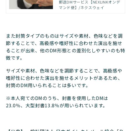
ス率が比較的高く、ターゲットに
郵送DMサービス【NEXLINKオンデ
合うデザインができるなどマーケ
マンド便】/ネクスウェイ
ティング効果が期待できる方法で
す。 本記事ではDMの種類と特徴を
紹介するとともに、郵送DMのメリ
ット・デメリットやレスポンス率
また封筒タイプのものはサイズや素材、色味などを調
を高める方法を解説します。
節することで、高級感や嗜好性に合わせた演出を施せ
ることが出来、他のDM形態との差別化しやすいのも特
徴です。
サイズや素材、色味などを調節することで、高級感や
嗜好性に合わせた演出を施せるメリットがあるため、
封筒のDM用いられることは多いです。
※本人宛てのDMのうち、封書を使用したDMは
23.0％、大型封書13.8％が用いられています。