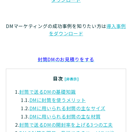
DMマーケティングの成功事例を知りたい方は
導入事例
をダウンロード
封筒DMのお見積りをする
目次
[非表示]
1.
封筒で送るDMの基礎知識
1.1.
DMに封筒を使うメリット
1.2.
DMに用いられる封筒の主なサイズ
1.3.
DMに用いられる封筒の主な材質
2.
封筒で送るDMの開封率を上げる3つの工夫