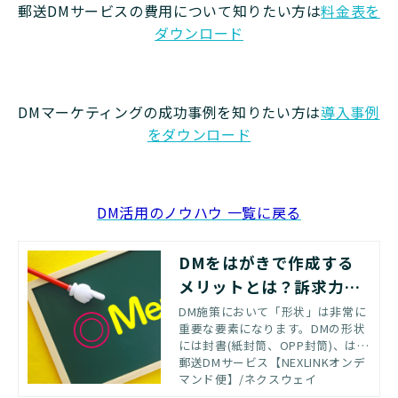
郵送DMサービスの費用について知りたい方は
料金表を
ダウンロード
DMマーケティングの成功事例を知りたい方は
導入事例
をダウンロード
DM活用のノウハウ 一覧に戻る
DMをはがきで作成する
メリットとは？訴求力を
高めるポイントと注意点
DM施策において「形状」は非常に
重要な要素になります。DMの形状
には封書(紙封筒、OPP封筒)、はが
き等の様々な形状がありますが、
郵送DMサービス【NEXLINKオンデ
新規顧客開拓において非常に効果
マンド便】/ネクスウェイ
の高い形状である「DMはがき」の