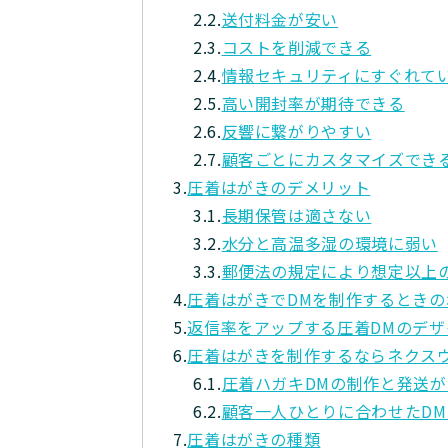
2.2.
送付料金が安い
2.3.
コストを削減できる
2.4.
情報セキュリティにすぐれて
2.5.
高い開封率が期待できる
2.6.
反響に繋がりやすい
2.7.
顧客ごとにカスタマイズでき
3.
圧着はがきのデメリット
3.1.
長期保管は適さない
3.2.
水分と高温多湿の環境に弱い
3.3.
郵便法の規定により想定以上
4.
圧着はがきでDMを制作するときの
5.
返信率をアップする圧着DMのデザ
6.
圧着はがきを制作するならネクス
6.1.
圧着ハガキDMの制作と発送が
6.2.
顧客一人ひとりに合わせたD
7.
圧着はがきの種類