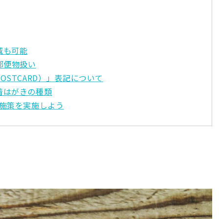
減も可能
郵便物扱い
STCARD）」表記について
着はがきの種類
M施策を実施しよう