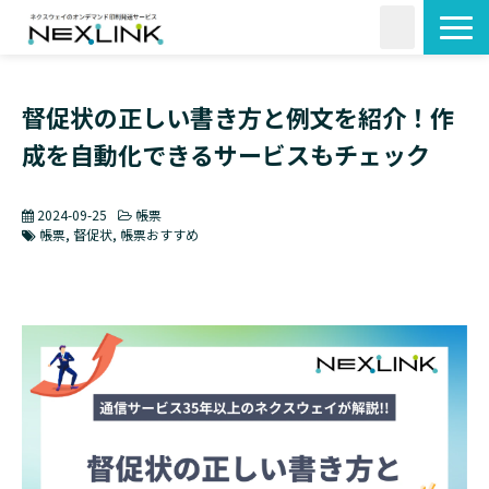
サービス一覧
督促状の正しい書き方と例文を紹介！作
活用シーン
成を自動化できるサービスもチェック
料金・形状
導入事例
2024-09-25
帳票
よくあるご質問
帳票
督促状
帳票おすすめ
コラム