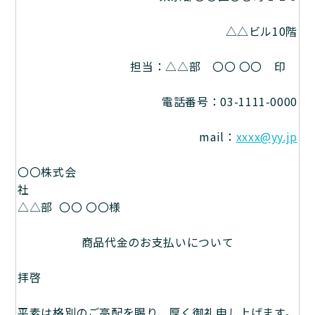
△△ビル10階
担当：△△部 〇〇 〇〇 印
電話番号：03-1111-0000
mail：
xxxx@yy.jp
〇〇株式会
社
△△部 〇〇 〇〇様
商品代金のお支払いについて
拝啓
平素は格別のご高配を賜り、厚く御礼申し上げます。