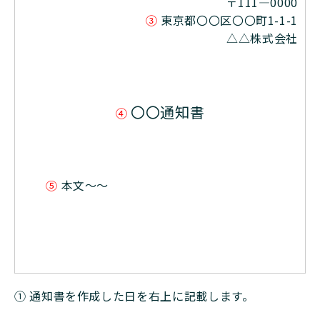
〒111―0000
③
東京都〇〇区〇〇町1-1-1
△△株式会社
〇〇通知書
④
⑤
本文〜〜
① 通知書を作成した日を右上に記載します。