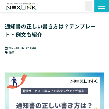
サービス一覧
通知書の正しい書き方は？テンプレー
活用シーン
ト・例文も紹介
料金・形状
導入事例
2025-01-16
帳票
よくあるご質問
帳票
コラム