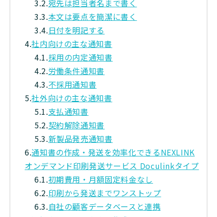
3.2.
宛先は担当者名まで書く
3.3.
本文は要点を簡潔に書く
3.4.
日付を明記する
4.
社内向けの主な通知書
4.1.
採用の内定通知書
4.2.
労働条件通知書
4.3.
不採用通知書
5.
社外向けの主な通知書
5.1.
支払通知書
5.2.
契約解除通知書
5.3.
新製品発売通知書
6.
通知書の作成・発送を効率化できるNEXLINK
オンデマンド印刷発送サービス Doculinkタイプ
6.1.
初期費用・月額固定料金なし
6.2.
印刷から発送までワンストップ
6.3.
自社の顧客データベースと連携