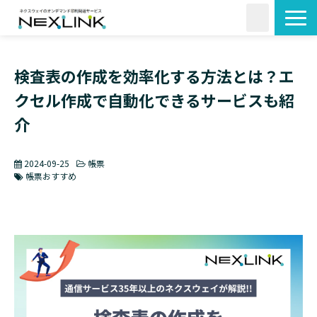
サービス一覧
検査表の作成を効率化する方法とは？エ
活用シーン
クセル作成で自動化できるサービスも紹
料金・形状
介
導入事例
よくあるご質問
2024-09-25
帳票
コラム
帳票おすすめ