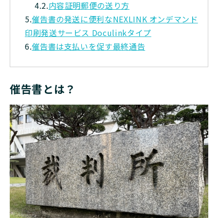
4.2.
内容証明郵便の送り方
5.
催告書の発送に便利なNEXLINK オンデマンド
印刷発送サービス Doculinkタイプ
6.
催告書は支払いを促す最終通告
催告書とは？