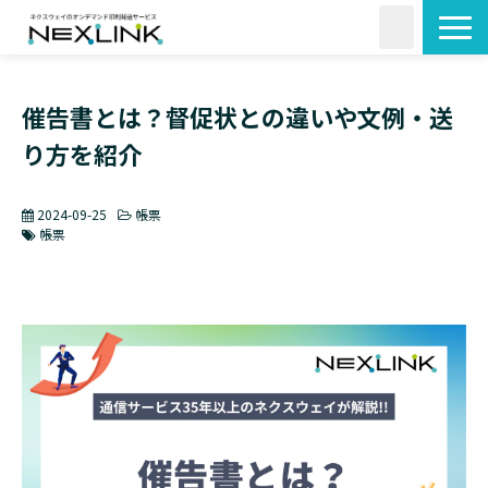
サービス一覧
催告書とは？督促状との違いや文例・送
活用シーン
り方を紹介
料金・形状
導入事例
2024-09-25
帳票
よくあるご質問
帳票
コラム