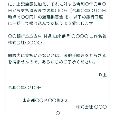
に、上記⾦額に加え、それに対する令和〇年〇⽉〇
⽇から⽀払済みまでの年〇〇％（令和〇年〇⽉〇⽇
時点で〇〇円）の遅延損害⾦ を、以下の銀⾏⼝座
に⼀括して振り込んで⽀払うよう催告します。
〇〇銀⾏△△⽀店 普通 ⼝座番号 〇〇〇〇 ⼝座名義
株式会社〇〇〇〇
期限内に⽀払いがない合は、法的⼿続きをとらざる
を得ませんので、あらかじめご了承ください。
以上
令和〇年〇⽉〇⽇
東京都〇〇区〇〇町2-2
株式会社 〇〇〇
〇