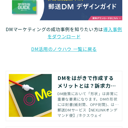
DMマーケティングの成功事例を知りたい方は
導入事例
をダウンロード
DM活用のノウハウ 一覧に戻る
DMをはがきで作成する
メリットとは？訴求力を
高めるポイントと注意点
DM施策において「形状」は非常に
重要な要素になります。DMの形状
には封書(紙封筒、OPP封筒)、はが
き等の様々な形状がありますが、
郵送DMサービス【NEXLINKオンデ
新規顧客開拓において非常に効果
マンド便】/ネクスウェイ
の高い形状である「DMはがき」の
基礎知識や作成時のポイントをご