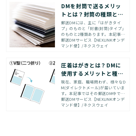
紹介します
DMを封筒で送るメリッ
トとは？封筒の種類と開
封率を上げるコツを
郵送DMには、主に「はがきタイ
プ」のものと「封書(封筒)タイプ」
のものと2種類あります。本記事で
は封書(封筒)の種類と目的、開封率
郵送DMサービス【NEXLINKオンデ
を上げる工夫について解説、ご紹
マンド便】/ネクスウェイ
介いたします。
圧着はがきとは？DMに
使用するメリットと種類
別の特徴
現在、家庭、職場問わず、様々なD
M(ダイレクトメール)が届いていま
す。本記事ではその郵送DM中でも
特に効果が高いといわれている圧
郵送DMサービス【NEXLINKオンデ
着はがきについて紹介いたしま
マンド便】/ネクスウェイ
す。