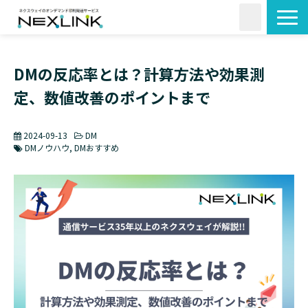
サービス一覧
DMの反応率とは？計算方法や効果測
活用シーン
定、数値改善のポイントまで
料金・形状
導入事例
2024-09-13
DM
よくあるご質問
DMノウハウ
DMおすすめ
コラム