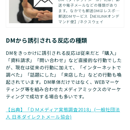
送や電子メールなどの種類があり
介
ます。なかでも郵送DMはレスポン
ス率が比較的高く、ターゲットに
郵送DMサービス【NEXLINKオンデ
合うデザインができるなどマーケ
マンド便】/ネクスウェイ
ティング効果が期待できる方法で
す。 本記事ではDMの種類と特徴を
紹介するとともに、郵送DMのメリ
DMから誘引される反応の種類
ット・デメリットやレスポンス率
を高める方法を解説します。
DMをきっかけに誘引される反応は従来だと「購入」
「資料請求」「問い合わせ」など直接的な行動でした
が、現在は従来の行動に加えて、「インターネットで
調べた」「話題にした」「来店した」などの行動も喚
起されています。DM単体だけではなく、WEBマーケ
ティング等を組み合わせたメディアミックスのマーケ
ティングで成功する場合も多いです。
【出典】「ＤＭメディア実態調査2018」(一般社団法
人 日本ダイレクトメール協会)