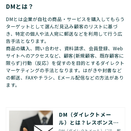
DMとは？
DMとは企業が自社の商品・サービスを購入してもらう
ターゲットとして選んだ見込み顧客のリストに基づ
き、特定の個人や法人宛に郵送などを利用して行う広
告手法となります。
商品の購入、問い合わせ、資料請求、会員登録、Web
サイトへのアクセスなど、顧客(新規顧客、既存顧客に
限らず)行動（反応）を促すのを目的とするダイレクト
マーケティングの手法となります。はがきや封書など
の郵送、FAXやチラシ、Eメール配信などの方法があり
ます。
DM（ダイレクトメー
ル）とは？レスポンス率
の高いDMの作り方を紹
DM（ダイレクトメール）には、郵