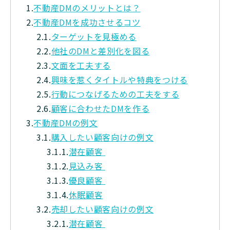
1.
不動産DMのメリットとは？
2.
不動産DMを成功させるコツ
2.1.
ターゲットを見極める
2.2.
他社のDMと差別化を図る
2.3.
文面を工夫する
2.4.
興味を惹くタイトルや特典をつける
2.5.
行動につなげるための工夫をする
2.6.
顧客に合わせたDMを作る
3.
不動産DMの例文
3.1.
購入したい顧客向けの例文
3.1.1.
潜在顧客
3.1.2.
見込み客
3.1.3.
優良顧客
3.1.4.
休眠顧客
3.2.
売却したい顧客向けの例文
3.2.1.
潜在顧客