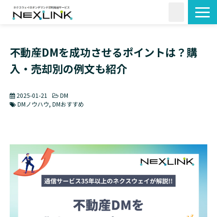
サービス一覧
不動産DMを成功させるポイントは？購
活用シーン
入・売却別の例文も紹介
料金・形状
導入事例
2025-01-21
DM
よくあるご質問
DMノウハウ
DMおすすめ
コラム