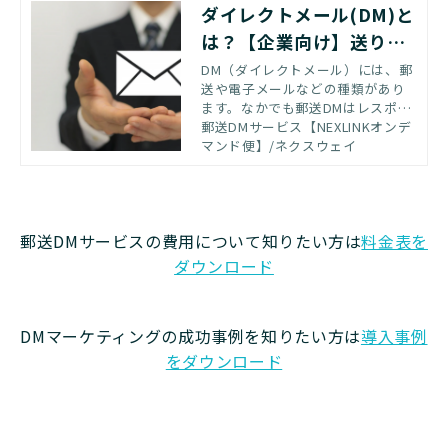
ダイレクトメール(DM)と
は？【企業向け】送り方
や種類・特徴を解説
DM（ダイレクトメール）には、郵
送や電子メールなどの種類があり
ます。なかでも郵送DMはレスポン
ス率が比較的高く、ターゲットに
郵送DMサービス【NEXLINKオンデ
合うデザインができるなどマーケ
マンド便】/ネクスウェイ
ティング効果が期待できる方法で
す。 本記事ではDMの種類と特徴を
紹介するとともに、郵送DMのメリ
ット・デメリットやレスポンス率
郵送DMサービスの費用について知りたい方は
料金表を
を高める方法を解説します。
ダウンロード
DMマーケティングの成功事例を知りたい方は
導入事例
をダウンロード