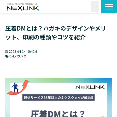
サービス一覧
圧着DMとは？ハガキのデザインやメリ
活用シーン
ット、印刷の種類やコツを紹介
料金・形状
導入事例
2023-04-14
DM
よくあるご質問
DMノウハウ
コラム