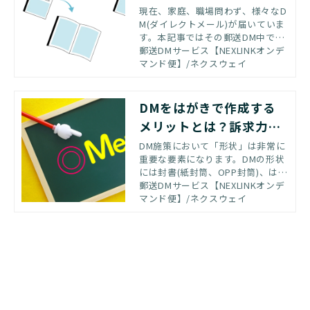
別の特徴
現在、家庭、職場問わず、様々なD
M(ダイレクトメール)が届いていま
す。本記事ではその郵送DM中でも
特に効果が高いといわれている圧
郵送DMサービス【NEXLINKオンデ
着はがきについて紹介いたしま
マンド便】/ネクスウェイ
す。
DMをはがきで作成する
メリットとは？訴求力を
高めるポイントと注意点
DM施策において「形状」は非常に
重要な要素になります。DMの形状
には封書(紙封筒、OPP封筒)、はが
き等の様々な形状がありますが、
郵送DMサービス【NEXLINKオンデ
新規顧客開拓において非常に効果
マンド便】/ネクスウェイ
の高い形状である「DMはがき」の
基礎知識や作成時のポイントをご
紹介します