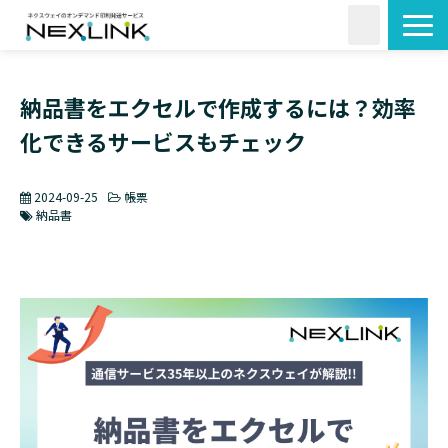
サービス一覧
納品書をエクセルで作成するには？効率
活用シーン
化できるサービスもチェック
料金・形状
導入事例
2024-09-25
帳票
よくあるご質問
納品書
コラム