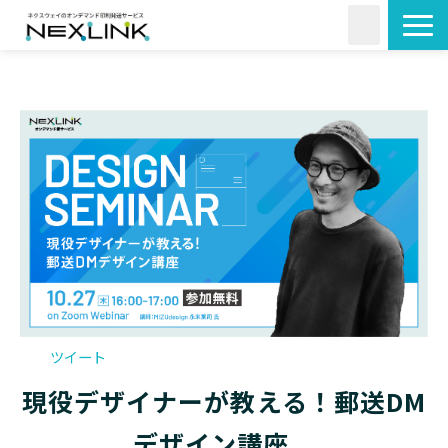
サービス一覧
活用シーン
料金・形状
導入事例
よくあるご質問
コラム
ツイート
現役デザイナーが教える！郵送DM
デザイン講座　