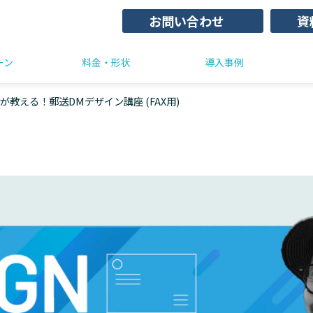
お問い合わせ
資
ーン
料金・形状
導入事例
教える！郵送DMデザイン講座 (FAX用)