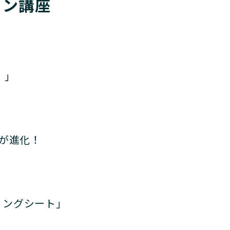
イン講座　
・」
が進化！
リングシート」