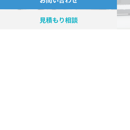
見積もり相談
Problem
新規顧問先の開拓でこのような課題
はありませんか？
顧問先を増やしたいが、
忙しく営業活動に
時間が割けない