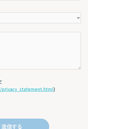
て
p/privacy_statement.html
)