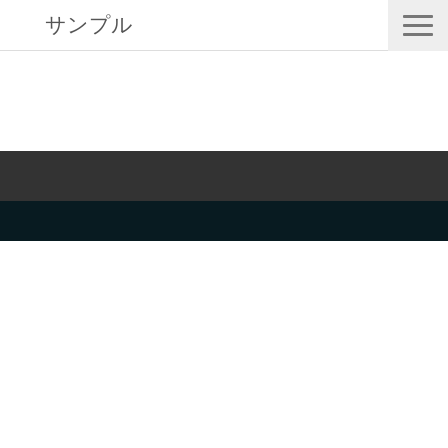
サンプル
サービス一覧
活用シーン
料金・形状
導入事例
よくあるご質問
コラム